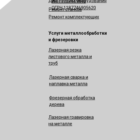
Диагностика оборудования
ИНН 7702449840
ОГРН 1187746905620
Ремонт станков
Ремонт комплектующих
Услуги металлообработки
и фрезеровки
Лазерная резка
листового металла и
труб
Лазерная сварка и
наплавка металла
Фрезерная обработка
дерева
Лазерная гравировка
на металле