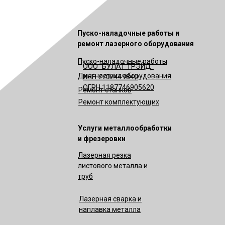
Пуско-наладочные работы и
ремонт лазерного оборудования
Пуско-наладочные работы
ООО "БУЛАТ ТРЭЙД"
Диагностика оборудования
ИНН 7702449840
ОГРН 1187746905620
Ремонт станков
Ремонт комплектующих
Услуги металлообработки
и фрезеровки
Лазерная резка
листового металла и
труб
Лазерная сварка и
наплавка металла