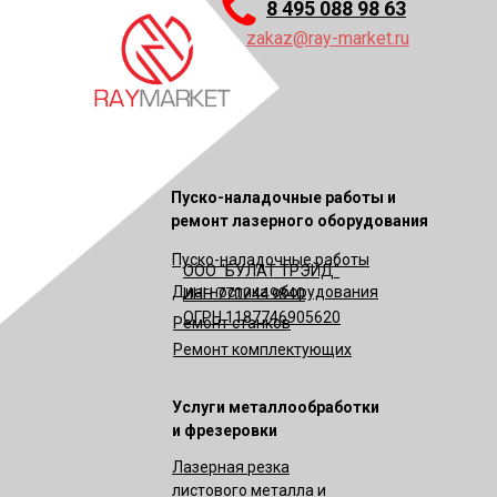
8 495 088 98 63
zakaz@ray-market.ru
Пуско-наладочные работы и
ремонт лазерного оборудования
Пуско-наладочные работы
ООО "БУЛАТ ТРЭЙД"
Диагностика оборудования
ИНН 7702449840
ОГРН 1187746905620
Ремонт станков
Ремонт комплектующих
Услуги металлообработки
и фрезеровки
Лазерная резка
листового металла и