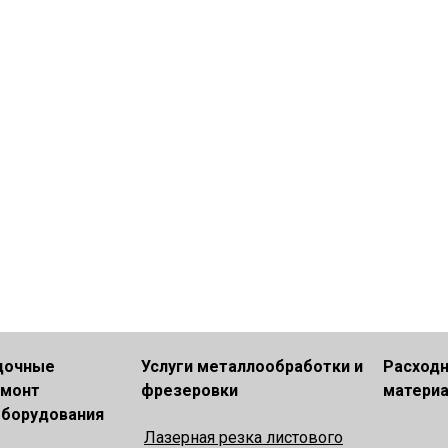
Сотрудничество
дочные
Услуги металлообработки и
Расход
емонт
фрезеровки
матери
оборудования
Лазерная резка листового