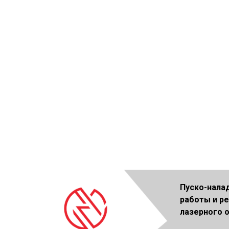
Пуско-нала
работы и р
лазерного 