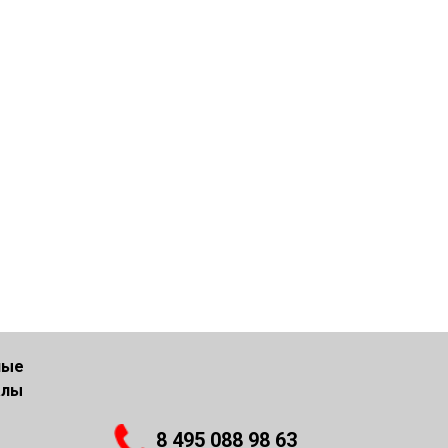
ные
алы
8 495 088 98 63