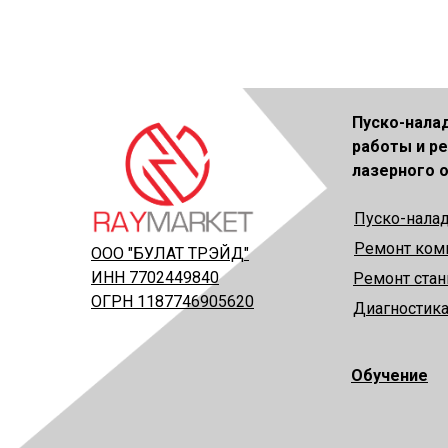
Пуско-нала
работы и р
лазерного 
Пуско-нала
Ремонт ком
ООО "БУЛАТ ТРЭЙД"
ИНН 7702449840
Ремонт ста
ОГРН 1187746905620
Диагностика
Обучение