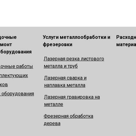
дочные
Услуги металлообработки и
Расход
емонт
фрезеровки
матери
оборудования
Лазерная резка листового
металла и труб
дочные работы
плектующих
Лазерная сварка и
нков
наплавка металла
 оборудования
Лазерная гравировка на
металле
Фрезерная обработка
дерева